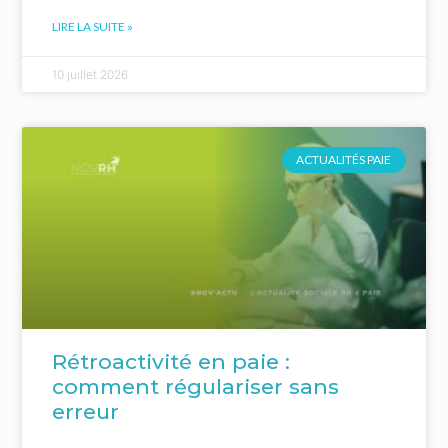
LIRE LA SUITE »
10 juillet 2026
ACTUALITÉS PAIE
Rétroactivité en paie :
comment régulariser sans
erreur