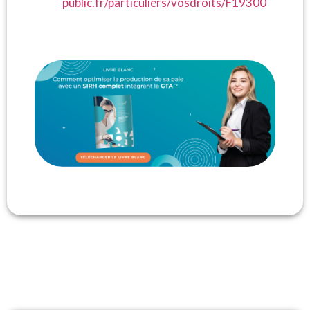
public.fr/particuliers/vosdroits/F19300