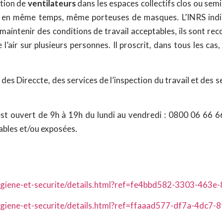
ation de
ventilateurs
dans les espaces collectifs clos ou semi
 en même temps, même porteuses de masques. L’INRS indique
 maintenir des conditions de travail acceptables, ils sont r
e l’air sur plusieurs personnes. Il proscrit, dans tous les cas
es Direccte, des services de l’inspection du travail et des s
est ouvert de 9h à 19h du lundi au vendredi : 0800 06 66 6
ables et/ou exposées.
l/hygiene-et-securite/details.html?ref=fe4bbd582-3303-46
/hygiene-et-securite/details.html?ref=ffaaad577-df7a-4dc7