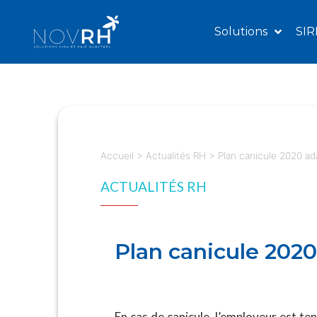
Solutions
SIR
Accueil
>
Actualités RH
>
Plan canicule 2020 adap
ACTUALITÉS RH
Plan canicule 2020 
En cas de canicule, l’employeur est te