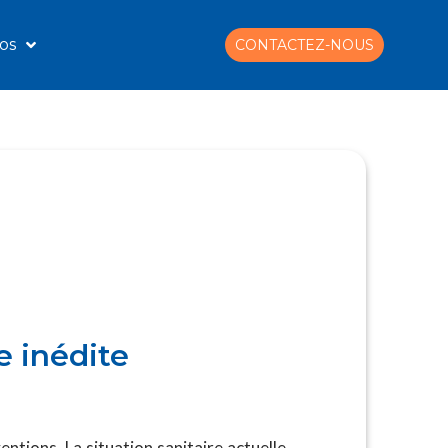
os
CONTACTEZ-NOUS
e inédite
ntions. La situation sanitaire actuelle