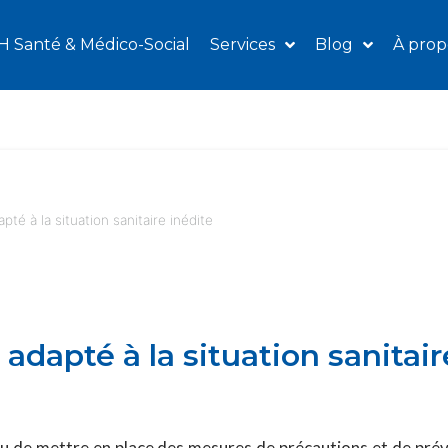
H Santé & Médico-Social
Services
Blog
À prop
té à la situation sanitaire inédite
adapté à la situation sanitair
nu de mettre en place des mesures de précautions et de préve