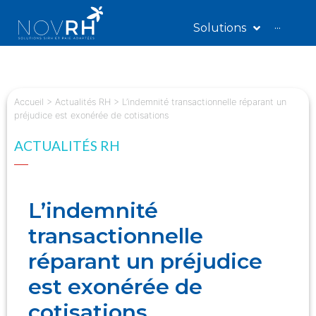
Solutions
···
Accueil
>
Actualités RH
>
L’indemnité transactionnelle réparant un
préjudice est exonérée de cotisations
ACTUALITÉS RH
L’indemnité
transactionnelle
réparant un préjudice
est exonérée de
cotisations