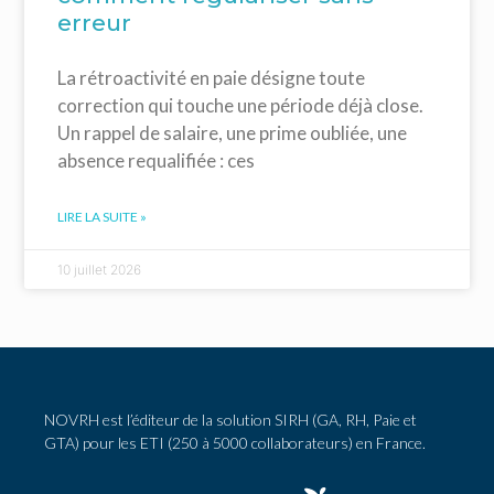
erreur
La rétroactivité en paie désigne toute
correction qui touche une période déjà close.
Un rappel de salaire, une prime oubliée, une
absence requalifiée : ces
LIRE LA SUITE »
10 juillet 2026
NOVRH est l’éditeur de la solution SIRH (GA, RH, Paie et
GTA) pour les ETI (250 à 5000 collaborateurs) en France.