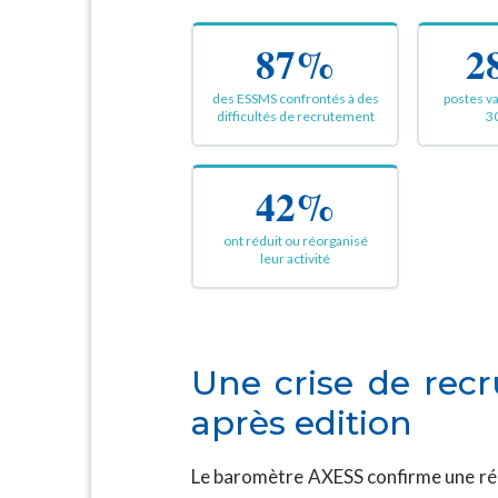
87%
2
des ESSMS confrontés à des
postes v
difficultés de recrutement
3
42%
ont réduit ou réorganisé
leur activité
Une crise de rec
après edition
Le baromètre AXESS confirme une réal