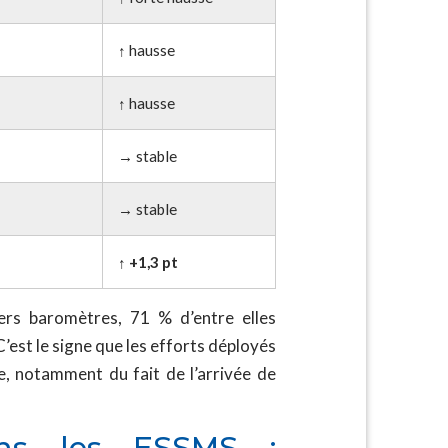
↑ hausse
↑ hausse
→ stable
→ stable
↑ +1,3 pt
ers baromètres, 71 % d’entre elles
’est le signe que les efforts déployés
, notamment du fait de l’arrivée de
ans les ESSMS :