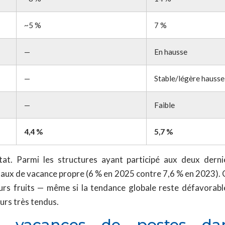
~5 %
7 %
—
En hausse
—
Stable/légère hausse
—
Faible
4,4 %
5,7 %
tat. Parmi les structures ayant participé aux deux derni
taux de vacance propre (6 % en 2025 contre 7,6 % en 2023). C
rs fruits — même si la tendance globale reste défavorable
rs très tendus.
s vacances de postes d