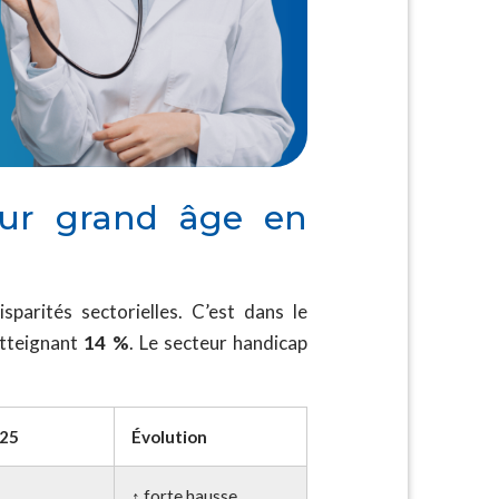
eur grand âge en
rités sectorielles. C’est dans le
atteignant
14 %
. Le secteur handicap
025
Évolution
↑ forte hausse