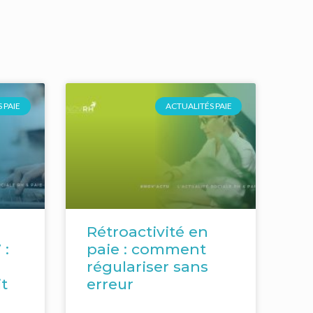
 PAIE
ACTUALITÉS PAIE
Rétroactivité en
 :
paie : comment
régulariser sans
t
erreur