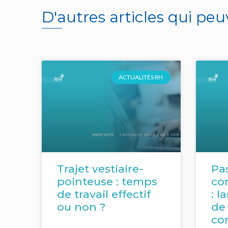
D'autres articles qui peu
ACTUALITÉS RH
Trajet vestiaire-
Pa
pointeuse : temps
co
de travail effectif
: l
ou non ?
de 
co