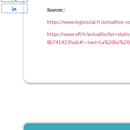
Partagez
Sources :
https://www.legisocial.fr/actualites-s
https://www.efl.fr/actualite/loi-rela
8b741423fadc#:~:text=La%20loi%2