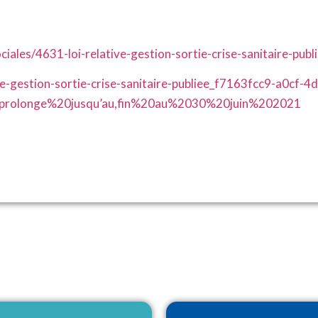
ociales/4631-loi-relative-gestion-sortie-crise-sanitaire-publ
tive-gestion-sortie-crise-sanitaire-publiee_f7163fcc9-a0cf-4
0prolonge%20jusqu’au,fin%20au%2030%20juin%202021