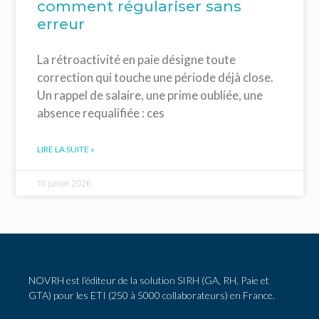
comment régulariser sans
erreur
La rétroactivité en paie désigne toute
correction qui touche une période déjà close.
Un rappel de salaire, une prime oubliée, une
absence requalifiée : ces
LIRE LA SUITE »
10 juillet 2026
NOVRH est l’éditeur de la solution SIRH (GA, RH, Paie et
GTA) pour les ETI (250 à 5000 collaborateurs) en France.