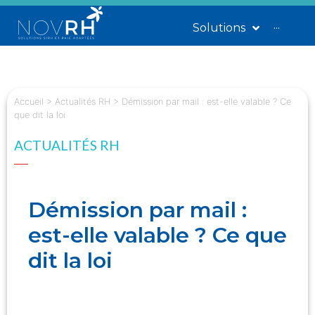
Solutions
···
Accueil
>
Actualités RH
>
Démission par mail : est-elle valable ? Ce
que dit la loi
ACTUALITÉS RH
Démission par mail :
est-elle valable ? Ce que
dit la loi