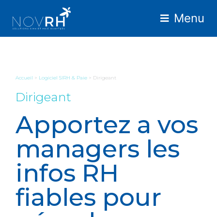
Menu
Accueil
>
Logiciel SIRH & Paie
>
Dirigeant
Dirigeant
Apportez a vos
managers les
infos RH
fiables pour