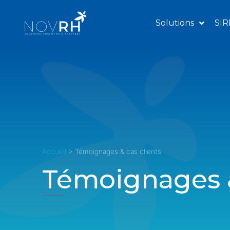
Solutions
SIR
Accueil
>
Témoignages & cas clients
Témoignages &