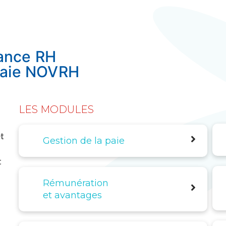
ance RH
 Paie NOVRH
LES MODULES
et
Gestion de la paie
t
Rémunération
et avantages